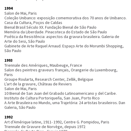
1994
Salon de Mai, Paris
Coleção Unibanco: exposição comemorativa dos 70 anos de Unibanco.
Casa da Cultura, Poços de Caldas
Bienal Brasil Século XX. Fundação Bienal de São Paulo
Memória da Liberdade. Pinacoteca do Estado de São Paulo
Poética da Resistência: aspectos da gravura brasileira. Galeria de
Arte do Sesi, São Paulo
Gabinete de Arte Raquel Arnaud. Espaço Arte do Morumbi Shopping,
São Paulo
1993
Triennale des Amériques, Maubeuge, France
Salon des peintres graveurs français, Orangerie du Luxembourg,
Paris
Groupe Roularta, Research Center, Zellik, Belgique
L’art de la gravure, Château de Reviers
Salon de Mai, Paris
10 Bienal de San Juan del Grabado Latinoamericano y del Caribe.
Instituto de Cultura Portoriqueña, San Juan, Porto Rico
A Arte Brasileira no Mundo, uma Trajetória: 24 artistas brasileiros. Dan
Galeria, São Paulo
1992
Art d’Amérique latine, 1911- 1992, Centre G. Pompidou, Paris
Triennale de Gravure de Norvège, depuis 1972