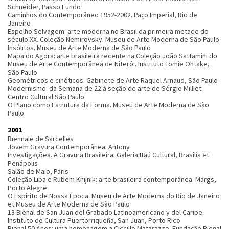
Schneider, Passo Fundo
Caminhos do Contemporâneo 1952-2002. Paço Imperial, Rio de
Janeiro
Espelho Selvagem: arte moderna no Brasil da primeira metade do
século XX. Coleção Nemirovsky. Museu de Arte Moderna de São Paulo
Insólitos. Museu de Arte Moderna de São Paulo
Mapa do Agora: arte brasileira recente na Coleção João Sattamini do
Museu de Arte Contemporânea de Niterói. Instituto Tomie Ohtake,
São Paulo
Geométricos e cinéticos. Gabinete de Arte Raquel Arnaud, São Paulo
Modernismo: da Semana de 22 à seção de arte de Sérgio Milliet.
Centro Cultural São Paulo
O Plano como Estrutura da Forma. Museu de Arte Moderna de São
Paulo
2001
Biennale de Sarcelles
Jovem Gravura Contemporânea. Antony
Investigações. A Gravura Brasileira. Galeria Itaú Cultural, Brasília et
Penápolis
Salão de Maio, Paris
Coleção Liba e Rubem Knijnik: arte brasileira contemporânea. Margs,
Porto Alegre
O Espírito de Nossa Época. Museu de Arte Moderna do Rio de Janeiro
et Museu de Arte Moderna de São Paulo
13 Bienal de San Juan del Grabado Latinoamericano y del Caribe.
Instituto de Cultura Puertorriqueña, San Juan, Porto Rico
Bienal 50 Anos: uma homenagem a Ciccillo Matarazzo. Fundação Bienal