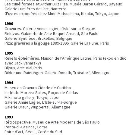
Les cunéiformes et Arthur Luiz Piza. Musée Baron Gérard, Bayeux
Galerie Lumières de l’art, Nanterre
Œuvres exposées chez Mme Matsushima, Kizoku, Tokyo, Japon
1996
Gravures. Galerie Annie Lagier, L’Isle-sur-la-Sorgue
Relevos. Gabinete de Arte Raquel Arnaud, São Paulo
Galerie Synthèse, Bruxelles, Belgique
Piza: gravures à la gouge 1989-1996. Galerie La Hune, Paris
1995
Reliefs éphémères. Maison de l’Amérique Latine, Paris (expo en duo
avec Jack Vanarsky)
Bijoux, Artcurial,Paris
Bilder und Raieringen. Galerie Donath, Troisdorf, Allemagne
1994
Museu da Gravura Cidade de Curitiba
Instituto Moreira Salles, Poços de Caldas
Mikimoto gallery, Tokyo, Japon
Galerie Annie Lagier, L’Isle-sur-la-Sorgue
Galerie Braun, Wuppertal, Allemagne
1993
Rétrospective. Museu de Arte Moderna de São Paulo
Penta-di-Casinca, Corse
Foire d’art, Séoul, Corée du Sud