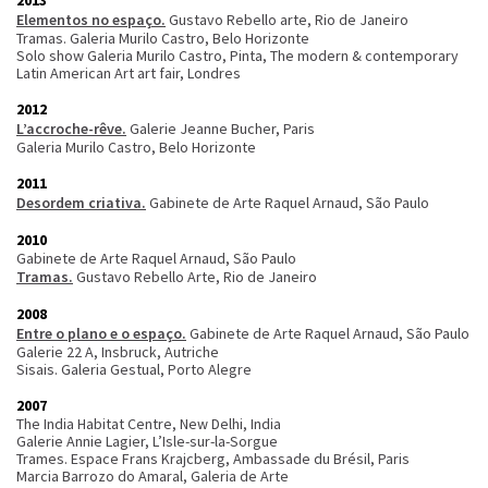
2013
Elementos no espaço.
Gustavo Rebello arte, Rio de Janeiro
Tramas. Galeria Murilo Castro, Belo Horizonte
Solo show Galeria Murilo Castro, Pinta, The modern & contemporary
Latin American Art art fair, Londres
2012
L’accroche-rêve.
Galerie Jeanne Bucher, Paris
Galeria Murilo Castro, Belo Horizonte
2011
Desordem criativa.
Gabinete de Arte Raquel Arnaud, São Paulo
2010
Gabinete de Arte Raquel Arnaud, São Paulo
Tramas.
Gustavo Rebello Arte, Rio de Janeiro
2008
Entre o plano e o espaço.
Gabinete de Arte Raquel Arnaud, São Paulo
Galerie 22 A, Insbruck, Autriche
Sisais. Galeria Gestual, Porto Alegre
2007
The India Habitat Centre, New Delhi, India
Galerie Annie Lagier, L’Isle-sur-la-Sorgue
Trames. Espace Frans Krajcberg, Ambassade du Brésil, Paris
Marcia Barrozo do Amaral, Galeria de Arte