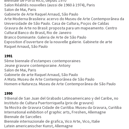
Biennale de Porto Rico, depuis 1970
Salon Réalités nouvelles (aussi de 1960 à 1974), Paris
Salon de Mai, Paris
Gabinete de Arte Raquel Arnaud, São Paulo
Arte Moderna Brasileira: acervo do Museu de Arte Contemporânea da
Universidade de São Paulo. Casa de Cultura, Poços de Caldas
Gravura de Arte no Brasil: proposta para um mapeamento. Centro
Cultural Banco do Brasil, Rio de Janeiro
Branco Dominante. Galeria de Arte de São Paulo
Exposition d’ouverture de la nouvelle galerie. Gabinete de arte
Raquel Arnaud, São Paulo
1991
5ème biennale d’estampes contemporaines
Jeune gravure contemporaine. Antony
Salon de Mai, Paris
Gabinete de arte Raquel Arnaud, São Paulo
A Mata. Museu de Arte Contemporânea de São Paulo
Homem e Natureza. Museu de Arte Contemporânea de São Paulo
1990
9 Bienal de San Juan del Grabado Latinoamericano y del Caribe, no
Instituto de Cultura Puertorriqueña (prix de gravure)
9a Mostra de Gravura Cidade de Curitiba. Museu da Gravura, Curitiba
International exhibition of graphic arts, Freshen, Allemagne
Biennale de Sarcelles
Biennale internazionale de grafica, Vico Arte, Vico, Italie
Latein americanischer Kunst, Allemagne