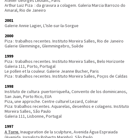
Atelier Georges Leblanc, Paris
Arthur Luiz Piza : da gravura a colagem. Galeria Marcia Barrozo do
Amaral, Rio de Janeiro
2001
Galerie Annie Lagier, L’Isle-sur-la-Sorgue
2000
Piza : trabalhos recentes. Instituto Moreira Salles, Rio de Janeiro
Galerie Glemminge, Glemmingebro, Suède
1999
Piza : trabalhos recentes. Instituto Moreira Salles, Belo Horizonte
Galeria 111, Porto, Portugal
Le pollen et la couleur. Galerie Jeanne Bucher, Paris
Piza : trabalhos recentes. Instituto Moreira Salles, Poços de Caldas
1998
Instituto de cultura puertorriqueña, Convento de los dominicanos,
San Juan, Porto Rico, EUA
Piza, une approche. Centre culturel Lezard, Colmar
Piza: trabalhos recentes. Aquarelas, desenhos e colagens. Instituto
Moreira Salles, São Paulo
Galeria 111, Lisbonne, Portugal
1997
A Torre.
Inauguration de la sculpture, Avenida Água Espraiada
(Avenida Jornalista Roberto Marinho), São Paulo