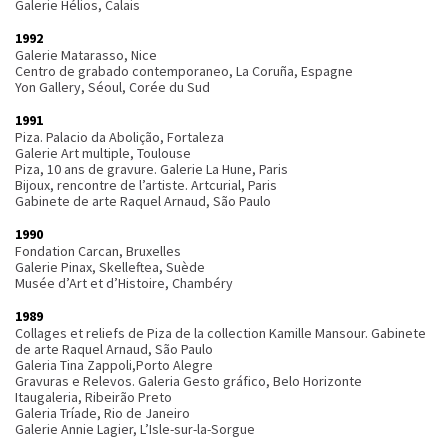
Galerie Hélios, Calais
1992
Galerie Matarasso, Nice
Centro de grabado contemporaneo, La Coruña, Espagne
Yon Gallery, Séoul, Corée du Sud
1991
Piza. Palacio da Abolição, Fortaleza
Galerie Art multiple, Toulouse
Piza, 10 ans de gravure. Galerie La Hune, Paris
Bijoux, rencontre de l’artiste. Artcurial, Paris
Gabinete de arte Raquel Arnaud, São Paulo
1990
Fondation Carcan, Bruxelles
Galerie Pinax, Skelleftea, Suède
Musée d’Art et d’Histoire, Chambéry
1989
Collages et reliefs de Piza de la collection Kamille Mansour. Gabinete
de arte Raquel Arnaud, São Paulo
Galeria Tina Zappoli,Porto Alegre
Gravuras e Relevos. Galeria Gesto gráfico, Belo Horizonte
Itaugaleria, Ribeirão Preto
Galeria Tríade, Rio de Janeiro
Galerie Annie Lagier, L’Isle-sur-la-Sorgue