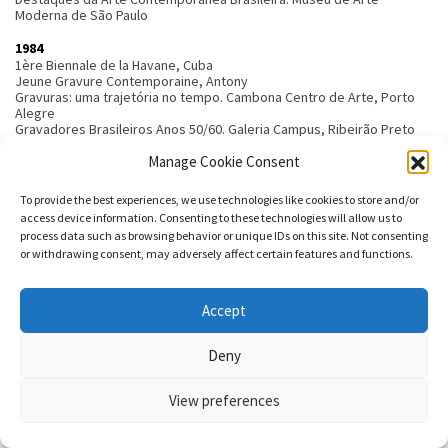
Moderna de São Paulo
1984
1ère Biennale de la Havane, Cuba
Jeune Gravure Contemporaine, Antony
Gravuras: uma trajetória no tempo. Cambona Centro de Arte, Porto
Alegre
Gravadores Brasileiros Anos 50/60. Galeria Campus, Ribeirão Preto
Tradição e Ruptura: síntese de arte e cultura brasileiras. Fundação
Manage Cookie Consent
Bienal de São Paulo
1983
To provide the best experiences, we use technologies like cookies to store and/or
Cent artistes d’Amérique Latine. Centre culturel de Compiègne et
access device information. Consenting to these technologies will allow us to
Maison de la culture
process data such as browsing behavior or unique IDs on this site. Not consenting
d’Amiens
or withdrawing consent, may adversely affect certain features and functions.
L’Amérique latine à Paris. Grand Palais, Paris et Centre culturel P. Payle,
Besançon
Art Expo, New York
Jeune Gravure Contemporaine, Antony
Accept
6 Bienal de San Juan del Grabado Latinoamericano y del Caribe.
Instituto de Cultura Portoriqueña, San Juan, Porto Rico
Deny
Imaginar o Presente. Gabinete de Arte Raquel Arnaud, São Paulo
1982
View preferences
Manufacture de Sèvres, Nationalmuseum, Stockolm, Suède
Manufacture de Sèvres, Kunstindustimuseet, Oslo, Norvège
Kyoto international Art, Japon