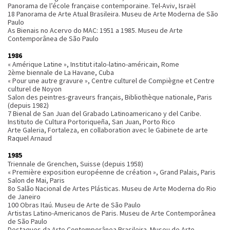
Panorama de l’école française contemporaine. Tel-Aviv, Israël
18 Panorama de Arte Atual Brasileira. Museu de Arte Moderna de São
Paulo
As Bienais no Acervo do MAC: 1951 a 1985. Museu de Arte
Contemporânea de São Paulo
1986
« Amérique Latine », Institut italo-latino-américain, Rome
2ème biennale de La Havane, Cuba
« Pour une autre gravure », Centre culturel de Compiègne et Centre
culturel de Noyon
Salon des peintres-graveurs français, Bibliothèque nationale, Paris
(depuis 1982)
7 Bienal de San Juan del Grabado Latinoamericano y del Caribe.
Instituto de Cultura Portoriqueña, San Juan, Porto Rico
Arte Galeria, Fortaleza, en collaboration avec le Gabinete de arte
Raquel Arnaud
1985
Triennale de Grenchen, Suisse (depuis 1958)
« Première exposition européenne de création », Grand Palais, Paris
Salon de Mai, Paris
8o Salão Nacional de Artes Plásticas. Museu de Arte Moderna do Rio
de Janeiro
100 Obras Itaú. Museu de Arte de São Paulo
Artistas Latino-Americanos de Paris. Museu de Arte Contemporânea
de São Paulo
Destaques da Arte Contemporânea Brasileira. Museu de Arte