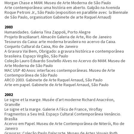
Morgan Chase e MAM. Museu de Arte Moderna de São Paulo
Arte contemporânea: uma história em aberto. Galpão na Avenida
Roque Petroni Jr., São Paulo (exposition en parallèle avec la Biennale
de São Paulo, organisation Gabinete de arte Raquel Arnaud)
2003
Humanidades. Galeria Tina Zappoli, Porto Alegre
Projeto Brazilianart. Almacén Galeria de Arte, Rio de Janeiro
Tesouros da Caixa: arte moderna brasileira no acervo da Caixa.
Conjunto Cultural da Caixa, Rio de Janeiro
A Gravura Vai Bem, Obrigado: a gravura histórica e contemporânea
brasileira. Espaço Virgílio, São Paulo
Coleção Lauro Eduardo Soutello Alves no Acervo do MAM. Museu de
Arte Moderna de São Paulo
MAC USP 40 Anos: interfaces contemporâneas. Museu de Arte
Contemporânea de São Paulo
ARCO 2003. Gabinete de Arte Raquel Arnaud, São Paulo
Arte em papel. Gabinete de Arte Raquel Arnaud, São Paulo
2002
Le signe et la marge. Musée d’art moderne Richard Anacréon,
Granville
Le signe et la marge. Galerie A l’écu de France, Viroflay
Fragmentos a Seu Imã. Espaço Cultural Contemporânea Venâncio.
Brasília
Acervo em Papel. Museu de Arte Contemporânea de Niterói, Rio de
Janeiro
Gravuras: Coleção Paulo Dalacorte. Museu de Artes Visuais Ruth