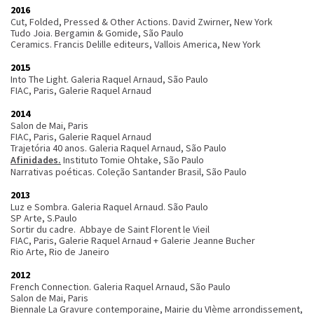
2016
Cut, Folded, Pressed & Other Actions. David Zwirner, New York
Tudo Joia. Bergamin & Gomide, São Paulo
Ceramics. Francis Delille editeurs, Vallois America, New York
2015
Into The Light. Galeria Raquel Arnaud, São Paulo
FIAC, Paris, Galerie Raquel Arnaud
2014
Salon de Mai, Paris
FIAC, Paris, Galerie Raquel Arnaud
Trajetória 40 anos. Galeria Raquel Arnaud, São Paulo
Afinidades.
Instituto Tomie Ohtake, São Paulo
Narrativas poéticas. Coleção Santander Brasil, São Paulo
2013
Luz e Sombra. Galeria Raquel Arnaud. São Paulo
SP Arte, S.Paulo
Sortir du cadre. Abbaye de Saint Florent le Vieil
FIAC, Paris, Galerie Raquel Arnaud + Galerie Jeanne Bucher
Rio Arte, Rio de Janeiro
2012
French Connection. Galeria Raquel Arnaud, São Paulo
Salon de Mai, Paris
Biennale La Gravure contemporaine, Mairie du VIème arrondissement,