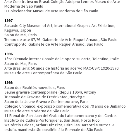
Arte Construtiva no Brasil: Coleção Adolpho Leirner. Museu de Arte
Moderna de São Paulo
O Colecionador. Museu de Arte Moderna de São Paulo
1997
Sakaide City Museum of Art, International Graphic Art Exhibition,
Kagawa, Japon
Salon de Mai, Paris
Tempo de arte 97/98. Gabinete de Arte Raquel Arnaud, São Paulo
Contraponto. Gabinete de Arte Raquel Arnaud, São Paulo
1996
1ère Biennale internazionale delle opere su carta, Tolentino, Italie
Salon de Mai, Paris
Arte Brasileira: 50 anos de história no acervo MAC-USP: 1920-1970.
Museu de Arte Contemporânea de São Paulo
1995
Salon des Réalités nouvelles, Paris
Jeune gravure contemporaine (depuis 1964), Antony
Triennale de Gravure de Fredrikstad, Norvège
Salon de la Jeune Gravure Contemporaine, Paris
Coleção Unibanco: exposição comemorativa dos 70 anos de Unibanco.
Museu de Arte Moderna de São Paulo
11 Bienal de San Juan del Grabado Latinoamericano y del Caribe.
Instituto de Cultura Portoriqueña, San Juan, Porto Rico
Waltércio Caldas, Arthur Luiz Piza, Hércules Barsotti e outros. A
estufa, manifestação parallèle à la Biennale de São Paulo