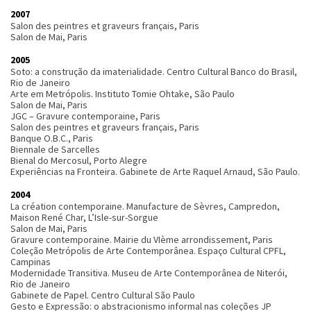
2007
Salon des peintres et graveurs français, Paris
Salon de Mai, Paris
2005
Soto: a construção da imaterialidade. Centro Cultural Banco do Brasil,
Rio de Janeiro
Arte em Metrópolis. Instituto Tomie Ohtake, São Paulo
Salon de Mai, Paris
JGC – Gravure contemporaine, Paris
Salon des peintres et graveurs français, Paris
Banque O.B.C., Paris
Biennale de Sarcelles
Bienal do Mercosul, Porto Alegre
Experiências na Fronteira. Gabinete de Arte Raquel Arnaud, São Paulo.
2004
La création contemporaine. Manufacture de Sèvres, Campredon,
Maison René Char, L’Isle-sur-Sorgue
Salon de Mai, Paris
Gravure contemporaine. Mairie du VIème arrondissement, Paris
Coleção Metrópolis de Arte Contemporânea. Espaço Cultural CPFL,
Campinas
Modernidade Transitiva. Museu de Arte Contemporânea de Niterói,
Rio de Janeiro
Gabinete de Papel. Centro Cultural São Paulo
Gesto e Expressão: o abstracionismo informal nas coleções JP