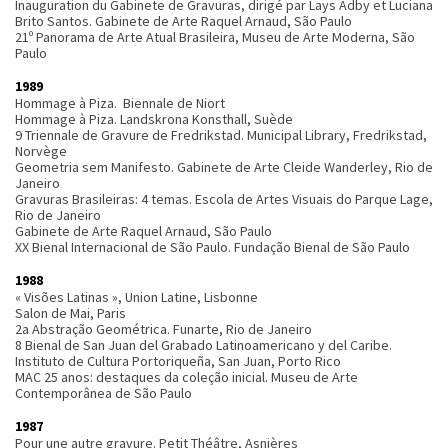
Inauguration du Gabinete de Gravuras, dirigé par Lays Adby et Luciana
Brito Santos. Gabinete de Arte Raquel Arnaud, São Paulo
21º Panorama de Arte Atual Brasileira, Museu de Arte Moderna, São
Paulo
1989
Hommage à Piza. Biennale de Niort
Hommage à Piza. Landskrona Konsthall, Suède
9 Triennale de Gravure de Fredrikstad. Municipal Library, Fredrikstad,
Norvège
Geometria sem Manifesto. Gabinete de Arte Cleide Wanderley, Rio de
Janeiro
Gravuras Brasileiras: 4 temas. Escola de Artes Visuais do Parque Lage,
Rio de Janeiro
Gabinete de Arte Raquel Arnaud, São Paulo
XX Bienal Internacional de São Paulo. Fundação Bienal de São Paulo
1988
« Visões Latinas », Union Latine, Lisbonne
Salon de Mai, Paris
2a Abstração Geométrica. Funarte, Rio de Janeiro
8 Bienal de San Juan del Grabado Latinoamericano y del Caribe.
Instituto de Cultura Portoriqueña, San Juan, Porto Rico
MAC 25 anos: destaques da coleção inicial. Museu de Arte
Contemporânea de São Paulo
1987
Pour une autre gravure. Petit Théâtre, Asnières