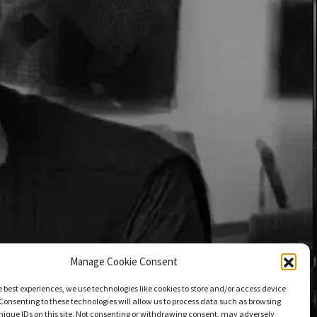
Manage Cookie Consent
e best experiences, we use technologies like cookies to store and/or access device
Consenting to these technologies will allow us to process data such as browsing
nique IDs on this site. Not consenting or withdrawing consent, may adversely