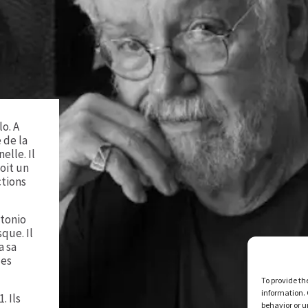
lo. A
 de la
elle. Il
oit un
ctions
ntonio
sque. Il
a sa
des
To provide th
information. 
. Ils
behavior or u