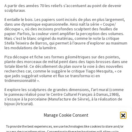
A partir des années 70 les reliefs s’accentuent au point de devenir
sculpturaux.
Il entaille le bois. Les papiers sont incisés de plus en plus largement,
dans une dynamique expansionnelle. Ainsi naît la série « Coupe/
découpe », où des incisions profondes sculptent des feuilles de
papier. Parfois, la couleur vient amplifier la perception des volumes.
Mais c’est le blanc originel du matériau, comme le note la critique
Stella Teixeira de Barros, qui permet à l’œuvre d’explorer au maximum
les modulations de la lumière.
Piza découpe et fiche ses formes géométriques sur des pointes,
plante des morceaux de métal peint dans des tapis-brosses dans une
totale liberté. Ce décollement du plan ouvre la voie à des nouvelles
recherches car, comme le suggère le critique Tiago Mesquita, « ce
que jadis suggérait volume et flux se transforma ici en
tridimensionnalité ».
Il explore les sculptures de grandes dimensions, l’art mural (comme
le panneau réalisé pour le Centre Culturel Français à Damas,1986),
s’essaye à la porcelaine (Manufacture de Sèvre), à la réalisation de
bijoux (Artcurial).
À l’atelier, des découpes de métal sont posées à même les murs,
Manage Cookie Consent
libres de tout cadre, de tout support.
To provide the best experiences, we use technologies like cookies to store and/or
Piza incorpore graduellement à son travail des grillages métalliques;
il les superpose en combinant plusieurs sortes de maillage qui
access device information. Consenting to these technologies will allow us to