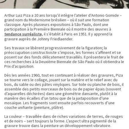
Arthur Luiz Piza a 20 ans lorsqu’il intègre l’atelier d’Antonio Gomide –
grand nom du Modernisme brésilien – où il suit une formation
classique. Après plusieurs expositions à São Paulo, dont une
participation à la Première Biennale où il montre des œuvres à
tendance surréaliste,
il s’établit à Paris en 1951. Il y apprend la
gravure auprès de Johnny Friedlaender.
Ses travaux se libèrent progressivement de la figuration; la
préoccupation constructiviste s’impose, les formes s’affinent et se
posent sur des fonds délicatement travaillés. Il présentera le fruit de
ces recherches à la Deuxième Biennale de São Paulo où il obtiendra le
Prix d’acquisition.
Dès les années 1960, tout en continuant à réaliser des gravures, Piza
se tourne vers le collage, jouant sur la matière et le relief avec du
bois, du sable ou des pâtes vinyliques. Sur toile ou planche de bois, il
assemble des petits morceaux de bois ou de papier épais (souvent
d’aquarelles déchirées) dans une géométrie dansante, plutôt à la
manière des écailles d’un tatou que de la juxtaposition d’une
mosaïque. Les fragments sont ensuite parfois recouverts d’une
couche unifiante (peinture, plâtre).
La couleur – travaillée dans de riches variations de terres, de rouges
et de noirs – sert toujours la forme. L’aspect ultra pigmenté de la
gravure trouve dans la peinture un développement vibratoire.