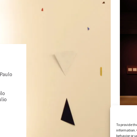
 Paulo
ilo
lio
To provide th
information. 
behavior or u